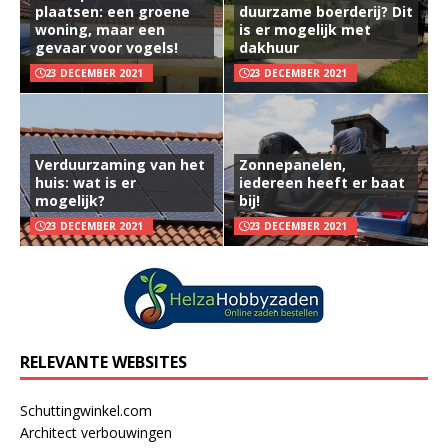
plaatsen: een groene
duurzame boerderij? Dit
woning, maar een
is er mogelijk met
gevaar voor vogels!
dakhuur
23 DECEMBER 2021
23 DECEMBER 2021
Verduurzaming van het
Zonnepanelen,
huis: wat is er
iedereen heeft er baat
mogelijk?
bij!
23 DECEMBER 2021
23 DECEMBER 2021
RELEVANTE WEBSITES
Schuttingwinkel.com
Architect verbouwingen