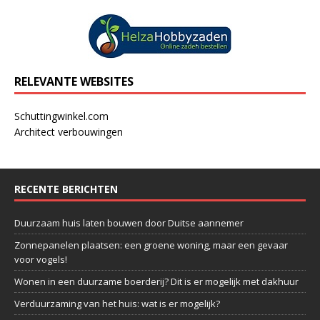
RELEVANTE WEBSITES
Schuttingwinkel.com
Architect verbouwingen
RECENTE BERICHTEN
Duurzaam huis laten bouwen door Duitse aannemer
Zonnepanelen plaatsen: een groene woning, maar een gevaar
voor vogels!
Wonen in een duurzame boerderij? Dit is er mogelijk met dakhuur
Verduurzaming van het huis: wat is er mogelijk?