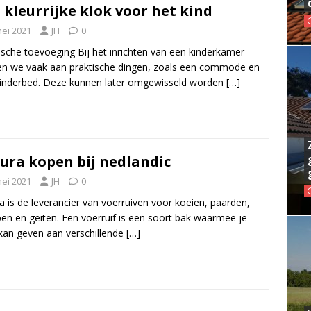
 kleurrijke klok voor het kind
mei 2021
JH
0
ische toevoeging Bij het inrichten van een kinderkamer
n we vaak aan praktische dingen, zoals een commode en
inderbed. Deze kunnen later omgewisseld worden
[…]
ura kopen bij nedlandic
mei 2021
JH
0
a is de leverancier van voerruiven voor koeien, paarden,
en en geiten. Een voerruif is een soort bak waarmee je
kan geven aan verschillende
[…]