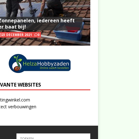
Zonnepanelen, iedereen heeft
er baat bij!
23 DECEMBER 2021
0
EVANTE WEBSITES
tingwinkel.com
tect verbouwingen