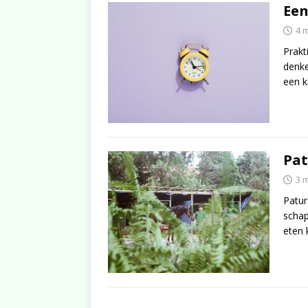
Een
4 
Prakt
denke
een k
Pat
3 
Patur
schap
eten 