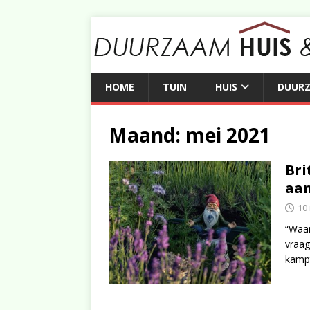
HOME
TUIN
HUIS
DUUR
Maand:
mei 2021
Bri
aan
10
“Waar
vraag
kampt