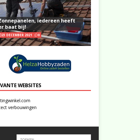
Zonnepanelen, iedereen heeft
er baat bij!
23 DECEMBER 2021
0
EVANTE WEBSITES
tingwinkel.com
tect verbouwingen