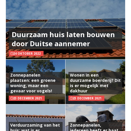
Duurzaam huis laten bouwen
door Duitse aannemer
24 OKTOBER 2022
Zonnepanelen
Wonen in een
plaatsen: een groene
duurzame boerderij? Dit
woning, maar een
is er mogelijk met
gevaar voor vogels!
dakhuur
23 DECEMBER 2021
23 DECEMBER 2021
Verduurzaming van het
Zonnepanelen,
huis: wat is er
iedereen heeft er baat