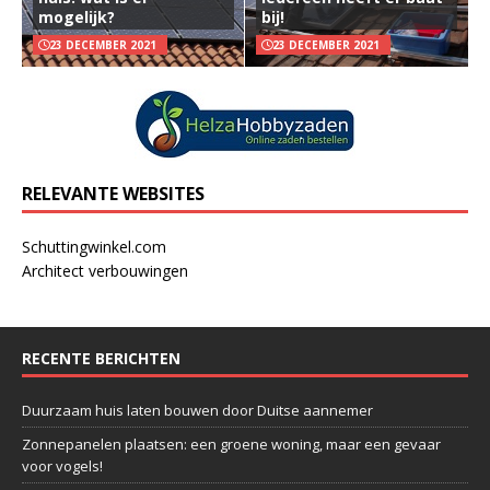
mogelijk?
bij!
23 DECEMBER 2021
23 DECEMBER 2021
RELEVANTE WEBSITES
Schuttingwinkel.com
Architect verbouwingen
RECENTE BERICHTEN
Duurzaam huis laten bouwen door Duitse aannemer
Zonnepanelen plaatsen: een groene woning, maar een gevaar
voor vogels!