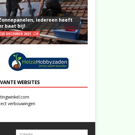
Zonnepanelen, iedereen heeft
er baat bij!
23 DECEMBER 2021
0
EVANTE WEBSITES
tingwinkel.com
tect verbouwingen