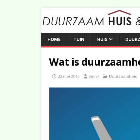
HOME
TUIN
HUIS
DUUR
Wat is duurzaamh
22 mei 2015
Emiel
Duurzaamheid