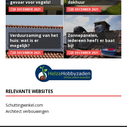
gevaar voor vogels!
dakhuur
23 DECEMBER 2021
23 DECEMBER 2021
Verduurzaming van het
Zonnepanelen,
huis: wat is er
iedereen heeft er baat
mogelijk?
bij!
23 DECEMBER 2021
23 DECEMBER 2021
RELEVANTE WEBSITES
Schuttingwinkel.com
Architect verbouwingen