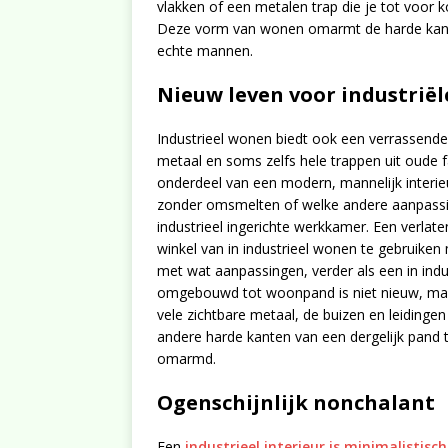
vlakken of een metalen trap die je tot voor 
Deze vorm van wonen omarmt de harde kant v
echte mannen.
Nieuw leven voor industrië
Industrieel wonen biedt ook een verrassende
metaal en soms zelfs hele trappen uit oude f
onderdeel van een modern, mannelijk interieu
zonder omsmelten of welke andere aanpassing
industrieel ingerichte werkkamer. Een verlat
winkel van in industrieel wonen te gebruiken 
met wat aanpassingen, verder als een in indu
omgebouwd tot woonpand is niet nieuw, maar
vele zichtbare metaal, de buizen en leidinge
andere harde kanten van een dergelijk pand
omarmd.
Ogenschijnlijk nonchalant
Een
industrieel interieur is minimalistisch