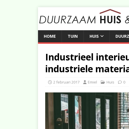
HOME
TUIN
HUIS
DUUR
Industrieel interie
industriele materi
2 februari 2017
Emiel
Huis
0