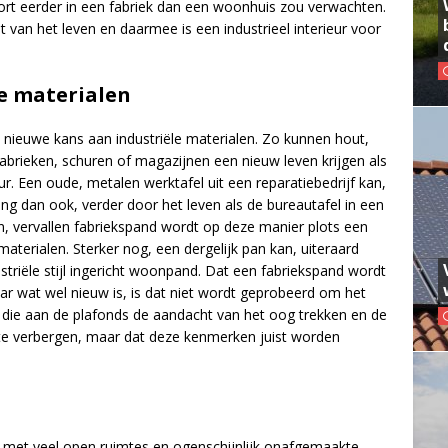
kort eerder in een fabriek dan een woonhuis zou verwachten.
an het leven en daarmee is een industrieel interieur voor
le materialen
 nieuwe kans aan industriële materialen. Zo kunnen hout,
abrieken, schuren of magazijnen een nieuw leven krijgen als
r. Een oude, metalen werktafel uit een reparatiebedrijf kan,
 dan ook, verder door het leven als de bureautafel in een
en, vervallen fabriekspand wordt op deze manier plots een
materialen. Sterker nog, een dergelijk pan kan, uiteraard
striële stijl ingericht woonpand. Dat een fabriekspand wordt
 wat wel nieuw is, is dat niet wordt geprobeerd om het
n die aan de plafonds de aandacht van het oog trekken en de
 te verbergen, maar dat deze kenmerken juist worden
met veel open ruimtes en ogenschijnlijk onafgemaakte