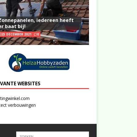
Zonnepanelen, iedereen heeft
er baat bij!
23 DECEMBER 2021
0
EVANTE WEBSITES
tingwinkel.com
tect verbouwingen