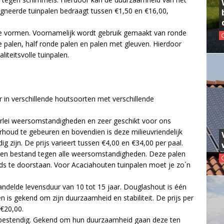
gneerde tuinpalen bedraagt tussen €1,50 en €16,00,
e vormen. Voornamelijk wordt gebruik gemaakt van ronde
te palen, half ronde palen en palen met gleuven. Hierdoor
iteitsvolle tuinpalen.
r in verschillende houtsoorten met verschillende
erlei weersomstandigheden en zeer geschikt voor ons
rhoud te gebeuren en bovendien is deze milieuvriendelijk
zijn. De prijs varieert tussen €4,00 en €34,00 per paal.
 en bestand tegen alle weersomstandigheden. Deze palen
jds te doorstaan. Voor Acaciahouten tuinpalen moet je zo´n
delde levensduur van 10 tot 15 jaar. Douglashout is één
is gekend om zijn duurzaamheid en stabiliteit. De prijs per
 €20,00.
ndbestendig. Gekend om hun duurzaamheid gaan deze ten