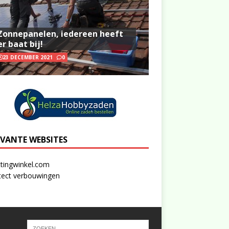
Zonnepanelen, iedereen heeft
er baat bij!
23 DECEMBER 2021
0
EVANTE WEBSITES
tingwinkel.com
tect verbouwingen