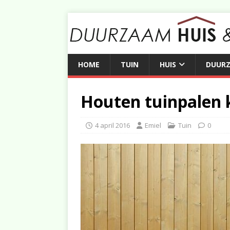
HOME
TUIN
HUIS
DUUR
Houten tuinpalen
4 april 2016
Emiel
Tuin
0