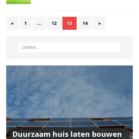
«
1
…
12
13
14
»
Duurzaam huis laten bouwen