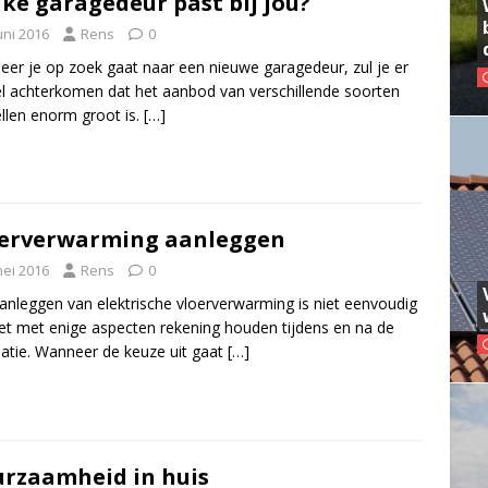
ke garagedeur past bij jou?
uni 2016
Rens
0
er je op zoek gaat naar een nieuwe garagedeur, zul je er
el achterkomen dat het aanbod van verschillende soorten
len enorm groot is.
[…]
erverwarming aanleggen
mei 2016
Rens
0
anleggen van elektrische vloerverwarming is niet eenvoudig
t met enige aspecten rekening houden tijdens en na de
llatie. Wanneer de keuze uit gaat
[…]
rzaamheid in huis