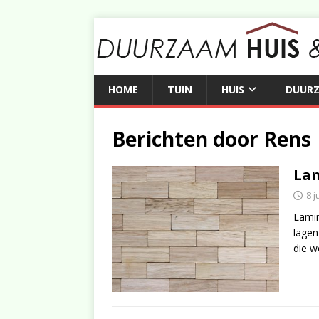
HOME
TUIN
HUIS
DUUR
Berichten door
Rens
La
8 j
Lamin
lagen
die 