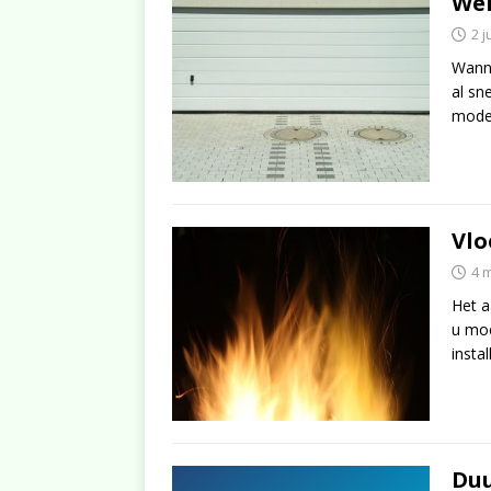
Wel
2 j
Wanne
al sn
model
Vlo
4 
Het a
u moe
insta
Duu