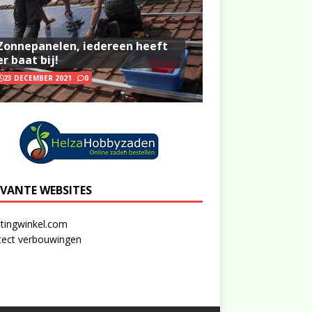
Zonnepanelen, iedereen heeft
er baat bij!
23 DECEMBER 2021
0
EVANTE WEBSITES
tingwinkel.com
tect verbouwingen