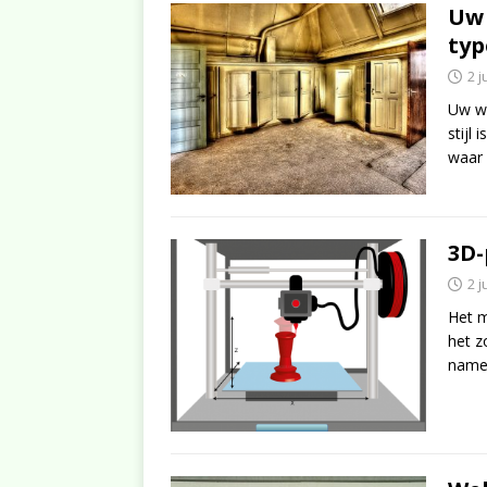
Uw 
typ
2 j
Uw wo
stijl
waar 
3D-
2 j
Het m
het z
namel