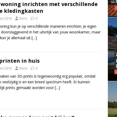
woning inrichten met verschillende
e kledingkasten
uni 2016
Rens
0
ning kun je op verschillende manieren inrichten. Je eigen
 is doorslaggevend in het uiterlijk van jouw woonkamer, maar
kun je allemaal uit
[…]
printen in huis
uni 2016
Rens
0
aken van 3D-prints is tegenwoordig erg populair, omdat
o veelzijdig is en een breed spectrum heeft. Er kunnen
ijk prints gemaakt worden voor
[…]