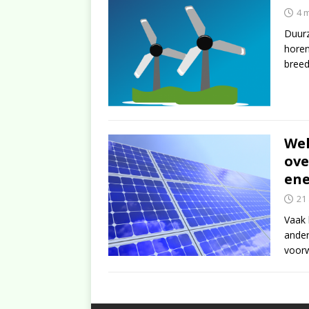
4 
Duurz
horen
breed
Wel
ove
ene
21 
Vaak 
ander
voorw